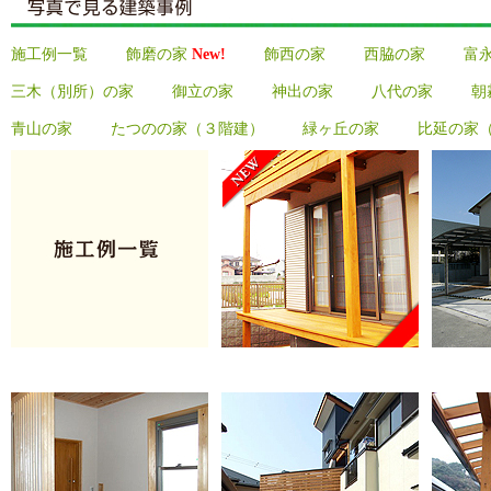
施工例一覧
飾磨の家
New!
飾西の家
西脇の家
富
三木（別所）の家
御立の家
神出の家
八代の家
朝
青山の家
たつのの家（３階建）
緑ヶ丘の家
比延の家