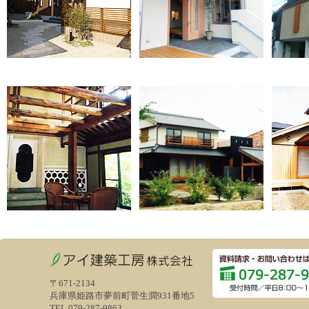
〒671-2134
兵庫県姫路市夢前町菅生澗931番地5
TEL.079-287-9863